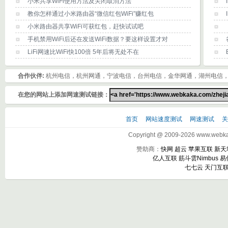
小米共享WiFi使用方法及关闭取消方法
教你怎样通过小米路由器“微信红包WiFi”赚红包
小米路由器共享WiFi可获红包，赶快试试吧
手机禁用WiFi后还在发送WiFi数据？要这样设置才对
LiFi网速比WiFi快100倍 5年后将无处不在
合作伙伴:
杭州电信，杭州网通，宁波电信，台州电信，金华网通，湖州电信
在您的网站上添加网速测试链接：
首页
网站速度测试
网速测试
Copyright @ 2009-2026 www.webkak
赞助商：
快网
超云
苹果互联
新天
亿人互联
筋斗雲Nimbus
易
七七云
天门互