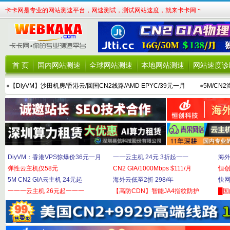
卡卡网是专业的网站测速平台，网速测试，测试网站速度，就来卡卡网 ~
首 页
国内网站测速
全球网站测速
本地网站测速
网站速度诊
●
【DiyVM】沙田机房/香港云/回国CN2线路/AMD EPYC/39元一月
●
5M/CN
DiyVM：香港VPS惊爆价36元一月
一一云主机 24元 3折起一一
海外
弹性云主机仅58元
CN2 GIA/1000Mbps $111/月
恒
5M CN2 GIA云主机 24元起
海外云低至2折 298/年
快网
一一一云主机 26元起一一一
【高防CDN】智能JA4指纹防护
█国