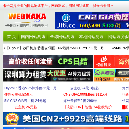
卡卡网是专业的网站测速平台，网速测试，测试网站速度，就来卡卡网 ~
首 页
国内网站测速
全球网站测速
本地网站测速
网站速度诊
●
【DiyVM】沙田机房/香港云/回国CN2线路/AMD EPYC/39元一月
●
5M/CN
DiyVM：香港VPS惊爆价36元一月
一一云主机 24元 3折起一一
海外
弹性云主机仅58元
CN2 GIA/1000Mbps $111/月
恒
5M CN2 GIA云主机 24元起
海外云低至2折 298/年
快网
一一一云主机 26元起一一一
【高防CDN】智能JA4指纹防护
█国