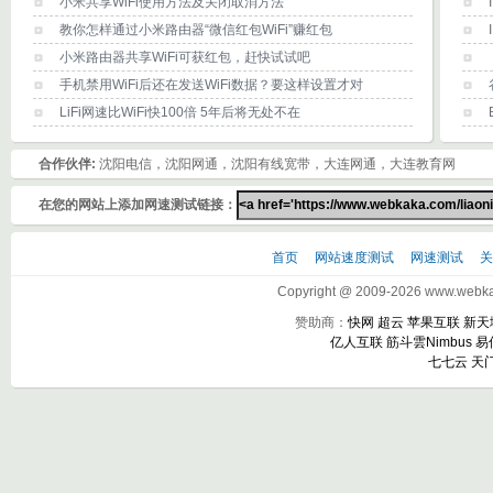
小米共享WiFi使用方法及关闭取消方法
教你怎样通过小米路由器“微信红包WiFi”赚红包
小米路由器共享WiFi可获红包，赶快试试吧
手机禁用WiFi后还在发送WiFi数据？要这样设置才对
LiFi网速比WiFi快100倍 5年后将无处不在
合作伙伴:
沈阳电信，沈阳网通，沈阳有线宽带，大连网通，大连教育网
在您的网站上添加网速测试链接：
首页
网站速度测试
网速测试
Copyright @ 2009-2026 www.webkak
赞助商：
快网
超云
苹果互联
新天
亿人互联
筋斗雲Nimbus
易
七七云
天