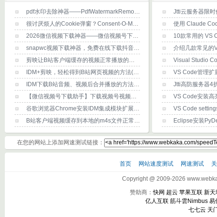
pdf水印去除神器——PdfWatermarkRemoval，推荐！
很讨厌烦人的Cookie弹窗？Consent-O-Matic浏览器扩展帮你消除烦恼
使用 Claude 
2026微信视频下载神器——微信视频号下载工具2.6(下载及使用方法)
10款常用的 VS C
snapwc视频下载神器，免费在线下载抖音/B站/youtube/x(推特)等任何网站视频？
剪映让B站客户端缓存的视频正常播放的方法(详细图文)
Visual Studio
IDM+剪映，轻松得到B站网页视频的方法(详细图文)
IDM下载B站音频、视频后合并播放的方法(详细图文)
【微信视频号下载助手】下载视频号视频的方法-PC版
谷歌浏览器Chrome安装IDM集成模块扩展程序的方法
VS Code set
B站客户端视频缓存到本地的m4s文件正常打开播放方法
在您的网站上添加网速测试链接：
首页
网站速度测试
网速测试
Copyright @ 2009-2026 www.webkak
赞助商：
快网
超云
苹果互联
新天
亿人互联
筋斗雲Nimbus
易
七七云
天