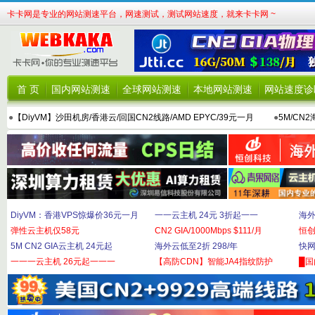
卡卡网是专业的网站测速平台，网速测试，测试网站速度，就来卡卡网 ~
首 页
国内网站测速
全球网站测速
本地网站测速
网站速度诊
●
【DiyVM】沙田机房/香港云/回国CN2线路/AMD EPYC/39元一月
●
5M/CN
DiyVM：香港VPS惊爆价36元一月
一一云主机 24元 3折起一一
海外
弹性云主机仅58元
CN2 GIA/1000Mbps $111/月
恒
5M CN2 GIA云主机 24元起
海外云低至2折 298/年
快网
一一一云主机 26元起一一一
【高防CDN】智能JA4指纹防护
█国